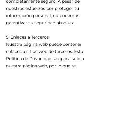
completamente seguro. A pesar de
nuestros esfuerzos por proteger tu
información personal, no podemos
garantizar su seguridad absoluta.
5. Enlaces a Terceros
Nuestra página web puede contener
enlaces a sitios web de terceros. Esta
Política de Privacidad se aplica solo a
nuestra página web, por lo que te
recomendamos revisar las políticas de
privacidad de los sitios web de terceros
que visites.
6. Menores de Edad
Nuestra página web no está dirigida a
menores de edad. No recopilamos
intencionalmente información personal
de personas menores de 18 años. Si eres