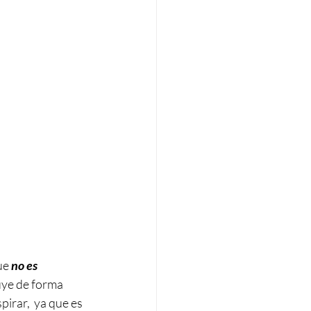
ue 
no es 
luye de forma 
irar,  ya que es 