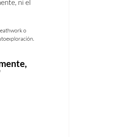
nte, ni el 
breathwork o 
toexploración. 
mente, 
"