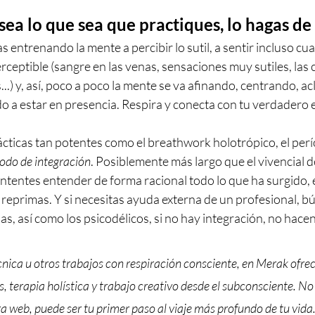
 sea lo que sea que practiques, lo hagas de
as entrenando la mente a percibir lo sutil, a sentir incluso cua
rceptible (sangre en las venas, sensaciones muy sutiles, las 
.) y, así, poco a poco la mente se va afinando, centrando, ac
 a estar en presencia. Respira y conecta con tu verdadero e
ácticas tan potentes como el breathwork holotrópico, el perí
íodo de integración
. Posiblemente más largo que el vivencial de
ntentes entender de forma racional todo lo que ha surgido, 
e reprimas. Y si necesitas ayuda externa de un profesional, b
ias, así como los psicodélicos, si no hay integración, no hace
écnica u otros trabajos con respiración consciente, en Merak ofr
s, terapia holística y trabajo creativo desde el subconsciente. No
ra web, puede ser tu primer paso al viaje más profundo de tu vida