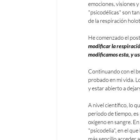
emociones, visiones y 
"psicodélicas" son tan
de la respiración holo
He comenzado el post 
modificar la respirac
modificamos esta, y u
Continuando con el br
probado en mi vida. Lo
y estar abierto a dejar
A nivel científico, lo 
período de tiempo, es
oxígeno en sangre. En
"psicodelia", en el qu
más sencillo acceder 