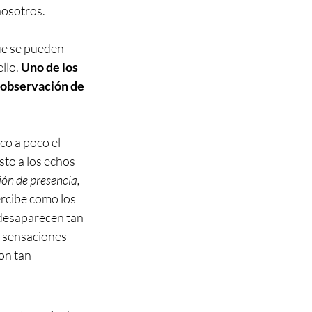
nosotros.
ue se pueden 
llo. 
Uno de los 
 observación de 
co a poco el 
sto a los echos 
ón de presencia, 
ercibe como los 
desaparecen tan 
o sensaciones 
on tan 