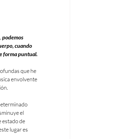
 
podemos 
uerpo, cuando 
e forma puntual.
rofundas que he 
úsica envolvente 
ión.
 determinado 
sminuye el 
 estado de 
ste lugar es 