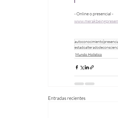
- Online o presencial -
www.merakbeingpresen
autoconocimiento
presenci
estadoalteradodeconscienc
Mundo Holístico
Entradas recientes