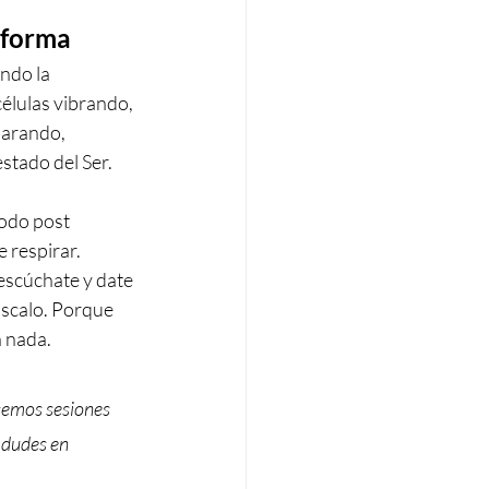
 forma 
ndo la 
células vibrando, 
larando, 
stado del Ser.
odo post 
 respirar. 
escúchate y date 
úscalo. Porque 
n nada.
ecemos sesiones 
 dudes en 
.