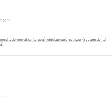
t.com 
a
meditación
merak
ser
terapia
mente
cuerpo
breathwork
subconsciente
ia