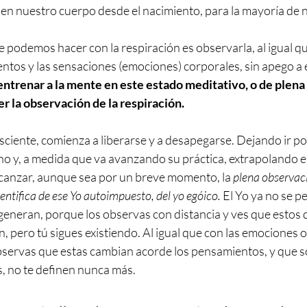
en nuestro cuerpo desde el nacimiento, para la mayoría de 
 podemos hacer con la respiración es observarla, al igual q
tos y las sensaciones (emociones) corporales, sin apego a e
entrenar a la mente en este estado meditativo, o de plena
er la observación de la respiración.
sciente, comienza a liberarse y a desapegarse. Dejando ir po
rno y, a medida que va avanzando su práctica, extrapolando e
canzar, aunque sea por un breve momento, la 
plena observaci
entifica de ese Yo autoimpuesto, del yo egóico.
 El Yo ya no se p
eneran, porque los observas con distancia y ves que estos 
 pero tú sigues existiendo. Al igual que con las emociones 
servas que estas cambian acorde los pensamientos, y que s
, no te definen nunca más. 