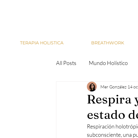
Merak
TERAPIA HOLISTICA
BREATHWORK
All Posts
Mundo Holístico
Mer González
14 oc
Respira 
estado de
Respiración holotrópic
subconsciente, una pue