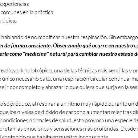
experiencias 
 comunes en la práctica 
trópica.
hablando de no modificar nuestra respiración. Sin embargo,
ión de forma consciente. Observando qué ocurre en nuestro c
sarla como "medicina" natural para cambiar nuestro estado d
eathwork holotrópico, una de las técnicas más sencillas y p
 único necesario es tú, una respiración circular continua, m
se ir por completo y abrazar lo que quiera que surja en la ses
que se produce, a
l respirar a un ritmo muy rápido durante un
 que los niveles de dióxido de carbono aumentan mientras di
 condiciones normales de salud, esto provoca una especie de
e brotan las emociones y sensaciones más profundas. Desde e
al contenido que habita en nuestro inconsciente.