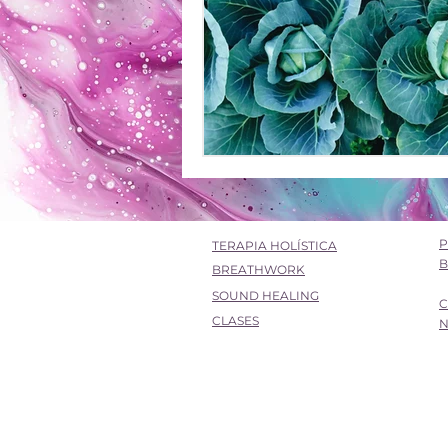
P
TERAPIA HOLÍSTICA
B
BREATHWORK
SOUND HEALING
C
CLASES
N