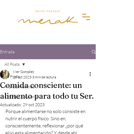
Merak
Entrada
All Posts
Mer González
All Posts
26 oct 2023
3 min de lectura
Comida consciente: un
Mundo Holístico
alimento para todo tu Ser.
Cocina Consciente
Actualizado:
29 oct 2023
Porque alimentarse no solo consiste en 
nutrir el cuerpo físico. Sino en, 
conscientemente, reflexionar ¿por qué 
elijo esta alimentación? Y desde ahí, 